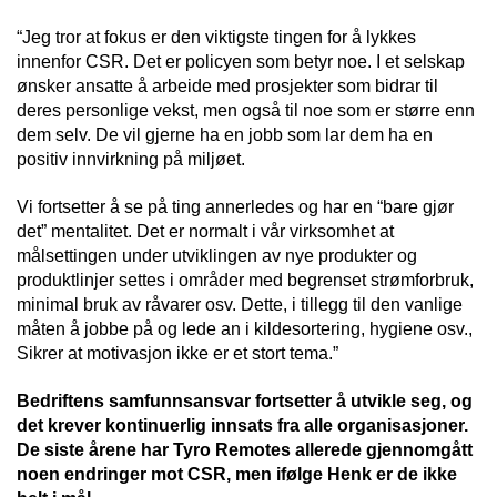
“Jeg tror at fokus er den viktigste tingen for å lykkes
innenfor CSR. Det er policyen som betyr noe. I et selskap
ønsker ansatte å arbeide med prosjekter som bidrar til
deres personlige vekst, men også til noe som er større enn
dem selv. De vil gjerne ha en jobb som lar dem ha en
positiv innvirkning på miljøet.
Vi fortsetter å se på ting annerledes og har en “bare gjør
det” mentalitet. Det er normalt i vår virksomhet at
målsettingen under utviklingen av nye produkter og
produktlinjer settes i områder med begrenset strømforbruk,
minimal bruk av råvarer osv. Dette, i tillegg til den vanlige
måten å jobbe på og lede an i kildesortering, hygiene osv.,
Sikrer at motivasjon ikke er et stort tema.”
Bedriftens samfunnsansvar fortsetter å utvikle seg, og
det krever kontinuerlig innsats fra alle organisasjoner.
De siste årene har Tyro Remotes allerede gjennomgått
noen endringer mot CSR, men ifølge Henk er de ikke