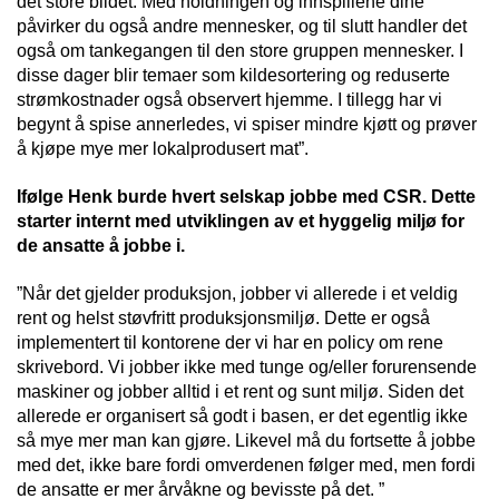
det store bildet. Med holdningen og innspillene dine
påvirker du også andre mennesker, og til slutt handler det
også om tankegangen til den store gruppen mennesker. I
disse dager blir temaer som kildesortering og reduserte
strømkostnader også observert hjemme. I tillegg har vi
begynt å spise annerledes, vi spiser mindre kjøtt og prøver
å kjøpe mye mer lokalprodusert mat”.
Ifølge Henk burde hvert selskap jobbe med CSR. Dette
starter internt med utviklingen av et hyggelig miljø for
de ansatte å jobbe i.
”Når det gjelder produksjon, jobber vi allerede i et veldig
rent og helst støvfritt produksjonsmiljø. Dette er også
implementert til kontorene der vi har en policy om rene
skrivebord. Vi jobber ikke med tunge og/eller forurensende
maskiner og jobber alltid i et rent og sunt miljø. Siden det
allerede er organisert så godt i basen, er det egentlig ikke
så mye mer man kan gjøre. Likevel må du fortsette å jobbe
med det, ikke bare fordi omverdenen følger med, men fordi
de ansatte er mer årvåkne og bevisste på det. ”