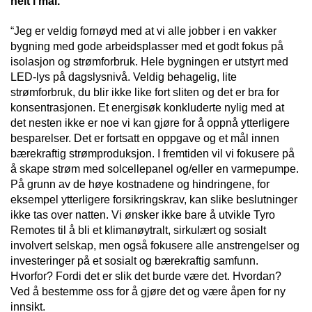
helt i mål.
“Jeg er veldig fornøyd med at vi alle jobber i en vakker
bygning med gode arbeidsplasser med et godt fokus på
isolasjon og strømforbruk. Hele bygningen er utstyrt med
LED-lys på dagslysnivå. Veldig behagelig, lite
strømforbruk, du blir ikke like fort sliten og det er bra for
konsentrasjonen. Et energisøk konkluderte nylig med at
det nesten ikke er noe vi kan gjøre for å oppnå ytterligere
besparelser. Det er fortsatt en oppgave og et mål innen
bærekraftig strømproduksjon. I fremtiden vil vi fokusere på
å skape strøm med solcellepanel og/eller en varmepumpe.
På grunn av de høye kostnadene og hindringene, for
eksempel ytterligere forsikringskrav, kan slike beslutninger
ikke tas over natten. Vi ønsker ikke bare å utvikle Tyro
Remotes til å bli et klimanøytralt, sirkulært og sosialt
involvert selskap, men også fokusere alle anstrengelser og
investeringer på et sosialt og bærekraftig samfunn.
Hvorfor? Fordi det er slik det burde være det. Hvordan?
Ved å bestemme oss for å gjøre det og være åpen for ny
innsikt.