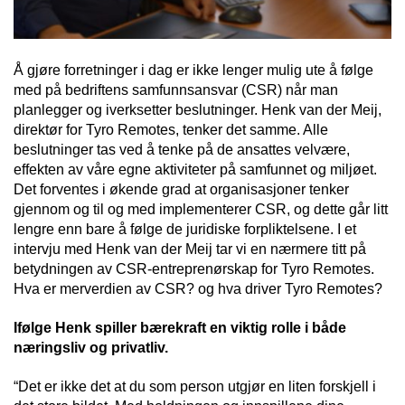
Å gjøre forretninger i dag er ikke lenger mulig ute å følge
med på bedriftens samfunnsansvar (CSR) når man
planlegger og iverksetter beslutninger. Henk van der Meij,
direktør for Tyro Remotes, tenker det samme. Alle
beslutninger tas ved å tenke på de ansattes velvære,
effekten av våre egne aktiviteter på samfunnet og miljøet.
Det forventes i økende grad at organisasjoner tenker
gjennom og til og med implementerer CSR, og dette går litt
lengre enn bare å følge de juridiske forpliktelsene. I et
intervju med Henk van der Meij tar vi en nærmere titt på
betydningen av CSR-entreprenørskap for Tyro Remotes.
Hva er merverdien av CSR? og hva driver Tyro Remotes?
Ifølge Henk spiller bærekraft en viktig rolle i både
næringsliv og privatliv.
“Det er ikke det at du som person utgjør en liten forskjell i