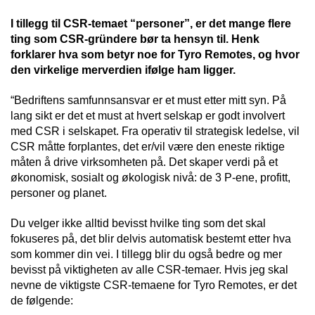
I tillegg til CSR-temaet “personer”, er det mange flere
ting som CSR-gründere bør ta hensyn til. Henk
forklarer hva som betyr noe for Tyro Remotes, og hvor
den virkelige merverdien ifølge ham ligger.
“Bedriftens samfunnsansvar er et must etter mitt syn. På
lang sikt er det et must at hvert selskap er godt involvert
med CSR i selskapet. Fra operativ til strategisk ledelse, vil
CSR måtte forplantes, det er/vil være den eneste riktige
måten å drive virksomheten på. Det skaper verdi på et
økonomisk, sosialt og økologisk nivå: de 3 P-ene, profitt,
personer og planet.
Du velger ikke alltid bevisst hvilke ting som det skal
fokuseres på, det blir delvis automatisk bestemt etter hva
som kommer din vei. I tillegg blir du også bedre og mer
bevisst på viktigheten av alle CSR-temaer. Hvis jeg skal
nevne de viktigste CSR-temaene for Tyro Remotes, er det
de følgende: