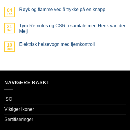
Røyk og flamme ved å trykke på en knapp
04
Feb
Tyro Remotes og CSR: i samtale med Henk van der
21
Dec
Meij
Elektrisk heisevogn med fjernkontroll
10
Dec
NAVIGERE RASKT
ISO
Viktiger Ikoner
Sertifiseringer