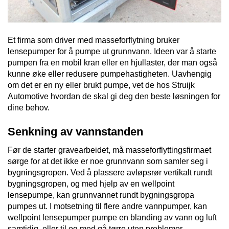
Et firma som driver med masseforflytning bruker
lensepumper for å pumpe ut grunnvann. Ideen var å starte
pumpen fra en mobil kran eller en hjullaster, der man også
kunne øke eller redusere pumpehastigheten.
Uavhengig
om det er en ny eller brukt pumpe, vet de hos Struijk
Automotive hvordan de skal gi deg den beste løsningen for
dine behov.
Senkning av vannstanden
Før de starter gravearbeidet, må masseforflyttingsfirmaet
sørge for at det ikke er noe grunnvann som samler seg i
bygningsgropen. Ved å plassere avløpsrør vertikalt rundt
bygningsgropen, og med hjelp av en wellpoint
lensepumpe, kan grunnvannet rundt bygningsgropa
pumpes ut. I motsetning til flere andre vannpumper, kan
wellpoint lensepumper pumpe en blanding av vann og luft
samtidig, eller til og med gå tørre uten problemer.