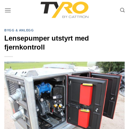
Skip
to
content
BYGG & ANLEGG
Lensepumper utstyrt med
fjernkontroll