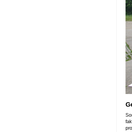
Ge
Som
fak
pro