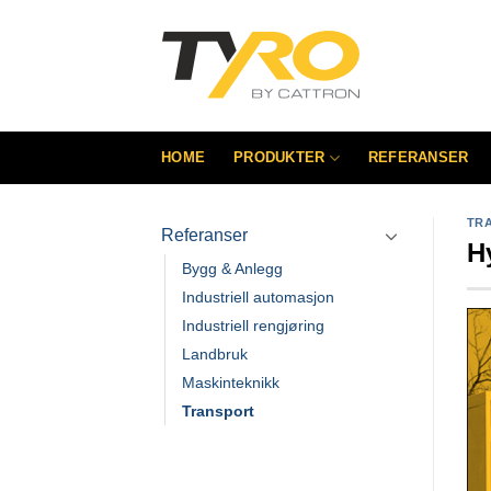
Skip
to
content
HOME
PRODUKTER
REFERANSER
TR
Referanser
H
Bygg & Anlegg
Industriell automasjon
Industriell rengjøring
Landbruk
Maskinteknikk
Transport