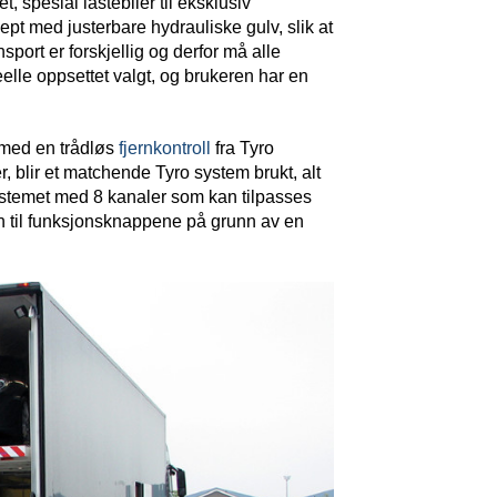
t, spesial lastebiler til eksklusiv
nsept med justerbare hydrauliske gulv, slik at
nsport er forskjellig og derfor må alle
eelle oppsettet valgt, og brukeren har en
 med en trådløs
fjernkontroll
fra Tyro
, blir et matchende Tyro system brukt, alt
ystemet med 8 kanaler som kan tilpasses
n til funksjonsknappene på grunn av en