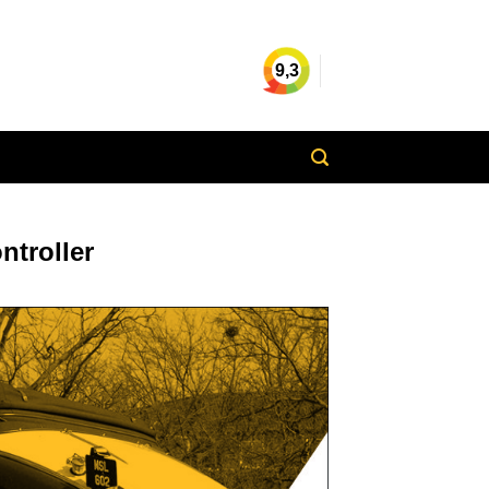
9,3
ntroller