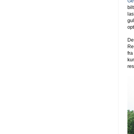
Get
bil
las
gul
opt
De 
Rem
fra
kun
res