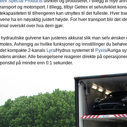
rex Special Products
utvikler og produserer, i tillegg til mye anne
transport og motorsport. I tillegg, tilbyr Getrex et selvutviklet ko
tekapasiteten til tilhengeren kan utnyttes til det fulleste. Hver tra
vene ha en nøyaktig justert høyde. For hver transport blir det id
imal oversikt over hva dem gjør.
hydrauliske gulvene kan justeres akkurat slik man selv ønsker
otes. Avhengig av hvilke funksjoner og innstillinger du behøver
 det kompakte 2-kanals
Lyra
/Hydrus systemet til
Pyxis
/Auriga s
dens ønsker. Alle bevegelsene reagerer direkte på operasjone
ponstid på mindre enn 0.1 sekunder.