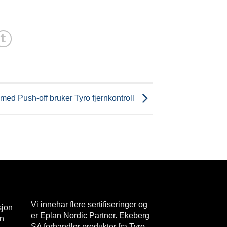
 med Push-off bruker Tyro fjernkontroll
Vi innehar flere sertifiseringer og
sjon
er Eplan Nordic Partner. Ekeberg
en
SA forhandler produkter fra Tyro