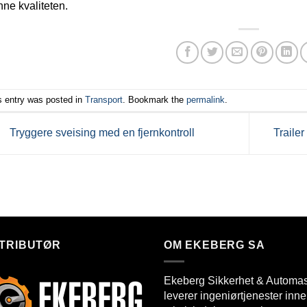
ne kvaliteten.
s entry was posted in
Transport
. Bookmark the
permalink
.
Tryggere sveising med en fjernkontroll
Trailer
STRIBUTØR
OM EKEBERG SA
Ekeberg Sikkerhet & Automa
leverer ingeniørtjenester inn